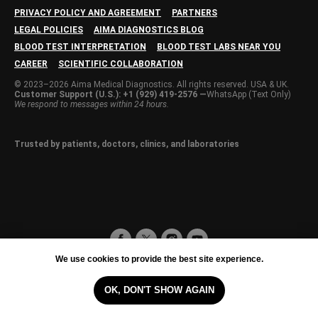
PRIVACY POLICY AND AGREEMENT
PARTNERS
LEGAL POLICIES
AIMA DIAGNOSTICS BLOG
BLOOD TEST INTERPRETATION
BLOOD TEST LABS NEAR YOU
CAREER
SCIENTIFIC COLLABORATION
© 2023–2026 Aima Medical Diagnostics. All rights reserved. USA & UK.
Customer Support (U.S.): +1 (929) 419-2576 —
WhatsApp (Text Only)
We respond to messages within 24 hours.
Trusted by patients, doctors, clinics, and laboratories
We use cookies to provide the best site experience.
OK, DON'T SHOW AGAIN