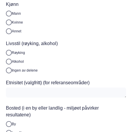
Kjønn
Mann
Kvinne
Annet
Livsstil (røyking, alkohol)
Røyking
Alkohol
Ingen av delene
Etnisitet (valgfritt) (for referanseområder)
Bosted (i en by eller landlig - miljøet påvirker
resultatene)
By