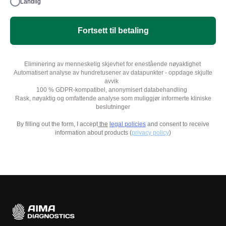
Landlig
Fortsett til betaling
Eliminering av menneskelig skjevhet for enestående nøyaktighet
Automatisert analyse av hundretusener av datapunkter - oppdage skjulte
avvik
100 % GDPR-kompatibel, anonymisert databehandling
Rask, nøyaktig og omfattende analyse som muliggjør informerte kliniske
beslutninger
By filling out the form, I accept
the
legal policies
and consent to receive
information about products (
privacy policy
)